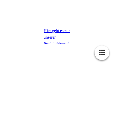
Hier geht es zur
unserer
Produktübersicht
Unsere preiswerten
Unsere
Die ausgereifte
und vielseitigen
Insektenschutzrollo
Technik des
Fliegengitter lassen
– die perfekte
Dachfenster-Rollos
sich ganz einfach
Lösung für Sie.
sorgt für eine
ohne
bohren
u.
optimale
schrauben
Die ausgereifte
Bedienbarkeit –
montieren
Technik sorgt für
ideale Lösung
…