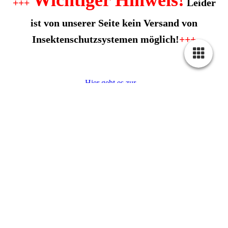
Wichtiger Hinweis!
+++
Leider
ist von unserer Seite kein Versand von
Insektenschutzsystemen möglich!
+++
Hier geht es zur
unserer
Produktübersicht
Unsere preiswerten
Unsere
Die ausgereifte
und vielseitigen
Insektenschutzrollo
Technik des
Fliegengitter lassen
– die perfekte
Dachfenster-Rollos
sich ganz einfach
Lösung für Sie.
sorgt für eine
ohne
bohren
u.
optimale